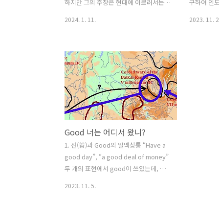
— 영어 사..
기울이면 왜 
하지만 그의 주장은 현대에 이르러서는
구하여 인
전혀 맞지 않는다. 양자역학이 20세기 초
으로 표현한
2024. 1. 11.
2023. 11. 2
에 대두되면서, "생각이 과연 존재와 연결
centru
되느냐?, 존재는 수량적으로 한 곳에서만
제 브랜드와
가능한가? 등의 의문이 제기되었다. 양자
kentron
역학에 존재를 물으면 하나의 대상은 동
대기, 쏘다
시에 여러 곳에 나타난다고 답한다. 예를
어와 라틴어
들어 원자의 주위를 돌고 있는 전자가
찾았다. 
'나'란 존재이고 원자가 '서울'에 있다면,
고 여겨지는
'나'란 존재는 부산, 평양 또는 불특정 장
kent는 '
소 어딘가에 동시에 존재할 수 있다. 생각
가 cente
Good 너는 어디서 왔니?
도 뇌에서 일어나는 양자역학적 거동의
말 '건드리
일부다. 칼륨, 나트륨 이온이 뇌세포 사이
다'를 영어로
1. 선(善)과 Good의 일맥상통 “Have a
를 드나들며, 電位를 만들어 뇌가 활성화
어간인 '건드
good day”, “a good deal of money”
되면서 생각은 형성된다. 결국 '생각하
kent는 '
두 개의 표현에서 good이 쓰였는데, 뜻
다'가 존재의 가치를 증..
은 다르다. 앞에 것은 “좋은 하루를 보내
2023. 11. 5.
라.” 뜻이고, 뒤에 것은 ‘많은 돈”을 의미
한다. good의 뜻이 ‘좋은, 선善’이라는
것은 쉽게 알 수 있다. 그러나 a good