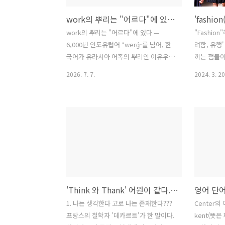
work의 뿌리는 "어르다"에 있다 — 6,000년 인도유럽어 *werǵ-를 넘어, 한국어가 유라시아 어족의 뿌리인 이유
work의 뿌리는 "어르다"에 있다 —
"Fashio
6,000년 인도유럽어 *werǵ-를 넘어, 한
려함, 유행
국어가 유라시아 어족의 뿌리인 이유우리
끼는 점들이
가 매일 쓰는 단어 work. 이보다 평범한
온 뜻은 이
2026. 7. 7.
2024. 3. 20
낱말도 드물다. 그러나 6,000년을 거슬러
만 이 'fa
오르면, 이 단어는 인류가 벼려낸 가장 생
아니 영어 
산적인 동사 하나로 열린다. 원시 인도유
니, 숨어 
럽어(PIE)의 어근 *werǵ- — "행하다, 만
'fashio
들다, 움직이게 하다(to do, to make, to
귀결된다. 
set in motion)."이 글은 그 뿌리를 인도
선보이는 
유럽어의 국경 너머, 현대 언어학이 재구
들어지는 것
해 온 더 넓은 유라시아 어족까지 따라간
행 따라 구
다. 그리고 하나만 묻는다. 이 뿌리에서 갈
련 옷들을 
'Think 와 Thank' 어원이 같다. 이를 증명하려면 '한국어'가 필요하다
라진 대륙 전체의 언어들 가운데, 그 온전
유행의 제품
한 원래 뜻을 지금도 지니고 있는 언어는
색으로 칠한
1. 나는 생각한다 고로 나는 존재한다???
Center
어디인가. 이 글의 답은 한국어다.*werǵ-
'fashio
프랑스의 철학자 '데카르트'가 한 말이다.
kent(뜻은