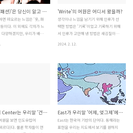
'fashion(패션)'은 당신이 알고 있는 뜻과 다르다
'Write'의 어원은 어디서 왔을까?
n"하면 떠오르는 느낌은 '옷, 화
생각이나 느낌을 남기기 위해 인류가 선
' 등이다. 이 외에도 각자가 느
택한 방법은 '기록'이었고 기록하기 위해
 다양하겠지만, 우리가 배워
서 인류가 고안해 낸 방법은 새김질이었
 세 가지로 고정되어 있다. 하지
다. 뇌 새김질이 아니라 돌이나 나무 찰흙
.
2024. 2. 12.
shion'에는 다른 뜻이 숨어 있다.
에 새겨 넣는 것이 유일한 기록문화의 전
원서에 자주 나타나는 단어이
승이었다. 대표적인 것이 암각화다. 돌에
있다고 보는 것도 맞지 않다.
뾰족한 물체로 새기고 파내어 그림을 그
n'은 직관적으로 '유행, 옷' 등에
리거나 상징적 기호를 새겨 넣었다. 수 만
위에서 보듯이 다양한 옷들이
년 전부터 시작된 암각화는 현대에 이르
패션쇼에서 사람들은 유행이 만
러서는 '글'로 이어진다. 뾰족한 물체는
을 볼 수 있으며, 만들어진 유
필기구가 되었고 언제 어디서나 기록을
매욕구가 만들어진다. 그럼 관
할 수 있게 되었다. 글은 써야 글이 되기
만드는 업체는 열심히 비슷한
때문에 '쓴다는 행위'가 반드시 따라붙어
영어 단어 Center는 우리말 '건드리다'에서 나왔다.
East가 우리말 '어제, 엊그제'에서 나왔다면 믿을 수 있겠는가?
을 만들어낸다. 위에서 굵은
야 한다. 암각화나 글을 쓰는 것은 매 한
 '만들다'가 우리가 모르는
가지다. '쓰는 행위'가 필연적으로 동반되
의 어원을 보면 인도유럽어
East는 한국어 기반의 단어다. 동해라는
n'의 또 다른 뜻이다. 좀 더 주의를
어야 하기 때문이다. 요즘처럼 화려한 필
 찌르다)다. 물론 학자들이 연
표현을 우리는 지도에서 보기를 원하지