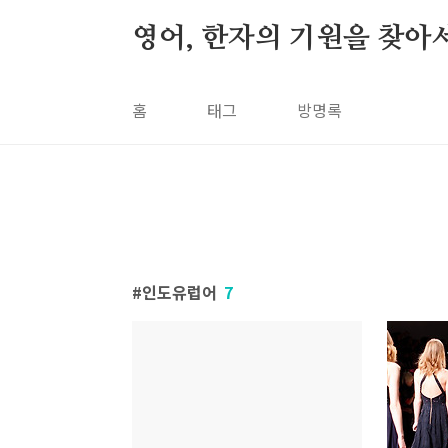
본문 바로가기
영어, 한자의 기원을 찾아
홈
태그
방명록
인도유럽어
7