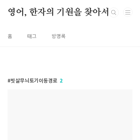
본문 바로가기
영어, 한자의 기원을 찾아서
홈
태그
방명록
빗살무늬토기이동경로
2