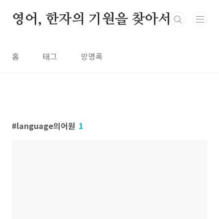
본문 바로가기
영어, 한자의 기원을 찾아서
홈
태그
방명록
language의어원
1