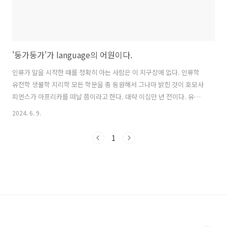
'둥가둥가'가 language의 어원이다.
인류가 말을 시작한 때를 정확히 아는 사람은 이 지구상에 없다. 인류학
유전학 생물학 지리학 모든 학문을 총 동원해서 그나마 밝힌 것이 호모사
피엔스가 아프리카를 떠날 쯤이라고 한다. 대략 이십만 년 전이다. 유전
학적으로 증명할 수 있어 신빙성이 있다. 언어 유전자는 FOXP2라고 명
2024. 6. 9.
명하는데, 물질적으로는 단백질이다.사실 이 유전자는 인간에게만 있지
않다. 쥐에도 있고 침팬지에도 있다. 이렇게 따지면 쥐도 침팬지도 인간
1
처럼 말을 할 수 있어야 하는데, 쥐도 침팬지도 인간처럼 말을 하지 못한
다. 이유는 돌연변이에 있다. 쥐 나 침팬지도 시간을 거슬러 올라가면 38
년 전 시아노박테리아에서 출발했다. 무수히 많은 돌연변이 출현으로 우
리는 갈라져 나왔다.인간이 가지고 있는 FOXP2 유전자의 분자구조는 쥐
와 단 ..